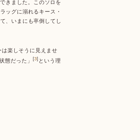
解できました。このソロを
ドラッグに溺れるキース・
せて、いまにも卒倒してし
ーは楽しそうに見えませ
[
3
]
な状態だった」
という理