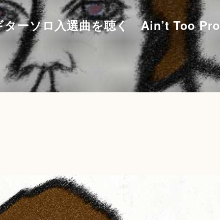
なギターソロ入選曲を聴く Ain’t Too Prou