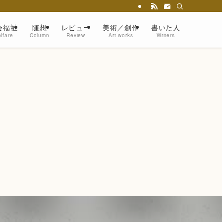
会福祉
随想
レビュー
美術／創作
書いた人
lfare
Column
Review
Art works
Writers