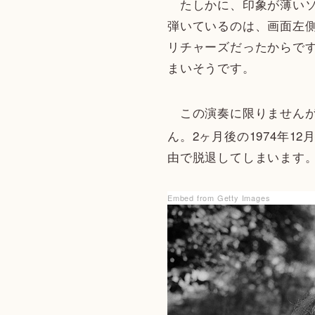
たしかに、印象が薄いソロ
弾いているのは、画面左
リチャーズだったからで
まいそうです。
この演奏に限りませんが、
ん。2ヶ月後の1974年
由で脱退してしまいます
Embed from Getty Images