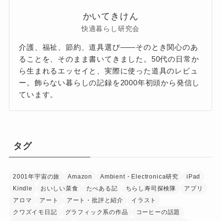
かいてきけん
快適暮らし研究会
介護、福祉、節約、道具選び——そのとき関心のあ
ることを、そのまま書いてきました。50代の日常か
ら生まれるエッセイと、実際に使った道具のレビュ
ー。飾らない暮らしの記録を2000年初頭から発信し
ています。
タグ
2001年宇宙の旅
Amazon
Ambient・Electronica研究
iPad
Kindle
おいしい菜食
たべある記
ちらし寿司探検隊
アプリ
アロマ
アート
アート・批評と紹介
イラスト
クワズイモ日記
グラフィック系の作品
コーヒーの話題