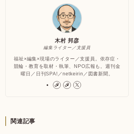
木村 邦彦
編集ライター／支援員
福祉×編集×現場のライター／支援員。依存症・
競輪・教育を取材・執筆、NPO広報も。週刊金
曜日／日刊SPA!／netkeirin／図書新聞。
関連記事