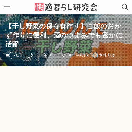
【干し野菜の保存食作り】ご飯のおか
ず作りに便利、酒のつまみでも密かに
活躍
2016年5月23日
2020年4月6日
木村 邦彦
レビュー