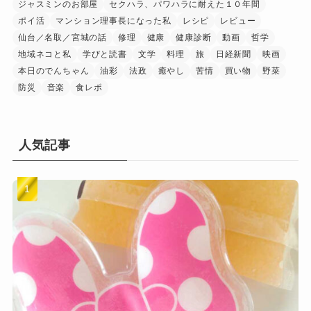
ジャスミンのお部屋
セクハラ、パワハラに耐えた１０年間
ポイ活
マンション理事長になった私
レシピ
レビュー
仙台／名取／宮城の話
修理
健康
健康診断
動画
哲学
地域ネコと私
学びと読書
文学
料理
旅
日経新聞
映画
本日のでんちゃん
油彩
法政
癒やし
苦情
買い物
野菜
防災
音楽
食レポ
人気記事