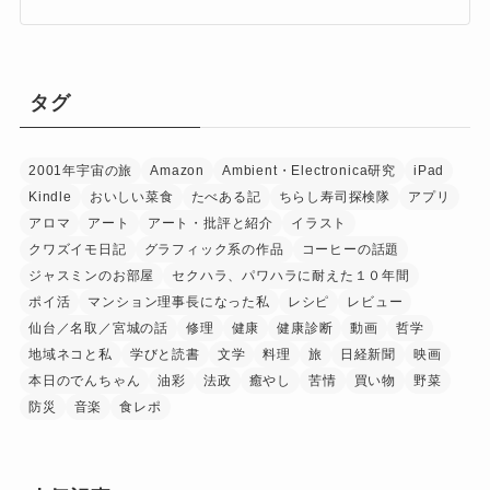
タグ
2001年宇宙の旅
Amazon
Ambient・Electronica研究
iPad
Kindle
おいしい菜食
たべある記
ちらし寿司探検隊
アプリ
アロマ
アート
アート・批評と紹介
イラスト
クワズイモ日記
グラフィック系の作品
コーヒーの話題
ジャスミンのお部屋
セクハラ、パワハラに耐えた１０年間
ポイ活
マンション理事長になった私
レシピ
レビュー
仙台／名取／宮城の話
修理
健康
健康診断
動画
哲学
地域ネコと私
学びと読書
文学
料理
旅
日経新聞
映画
本日のでんちゃん
油彩
法政
癒やし
苦情
買い物
野菜
防災
音楽
食レポ