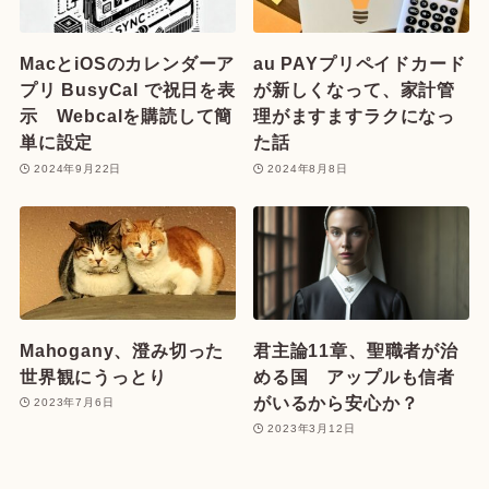
MacとiOSのカレンダーア
au PAYプリペイドカード
プリ BusyCal で祝日を表
が新しくなって、家計管
示 Webcalを購読して簡
理がますますラクになっ
単に設定
た話
2024年9月22日
2024年8月8日
Mahogany、澄み切った
君主論11章、聖職者が治
世界観にうっとり
める国 アップルも信者
がいるから安心か？
2023年7月6日
2023年3月12日