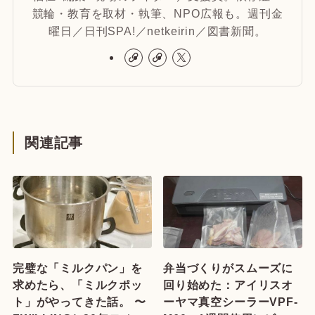
競輪・教育を取材・執筆、NPO広報も。週刊金
曜日／日刊SPA!／netkeirin／図書新聞。
関連記事
完璧な「ミルクパン」を
弁当づくりがスムーズに
求めたら、「ミルクポッ
回り始めた：アイリスオ
ト」がやってきた話。 〜
ーヤマ真空シーラーVPF-