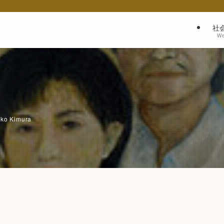
社
We
iko Kimura