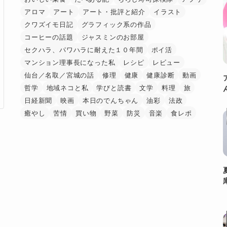
アロマ
アート
アート・批評と紹介
イラスト
クワズイモ日記
グラフィック系の作品
コーヒーの話題
ジャスミンのお部屋
セクハラ、パワハラに耐えた１０年間
ポイ活
マンション理事長になった私
レシピ
レビュー
仙台／名取／宮城の話
修理
健康
健康診断
動画
哲学
地域ネコと私
学びと読書
文学
料理
旅
日経新聞
映画
本日のでんちゃん
油彩
法政
癒やし
苦情
買い物
野菜
防災
音楽
食レポ