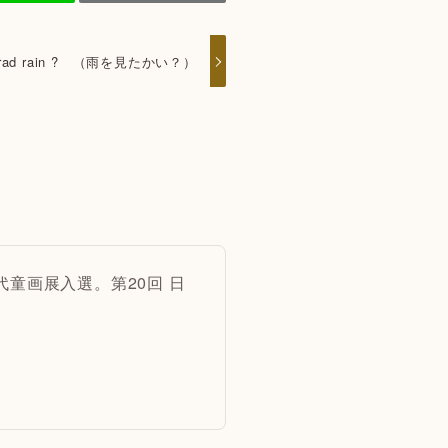
the rad rain ? （雨を見たかい？）
代童画展入選。第20回 日