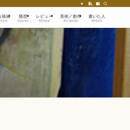
会福祉
随想
レビュー
美術／創作
書いた人
lfare
Column
Review
Art works
Writers