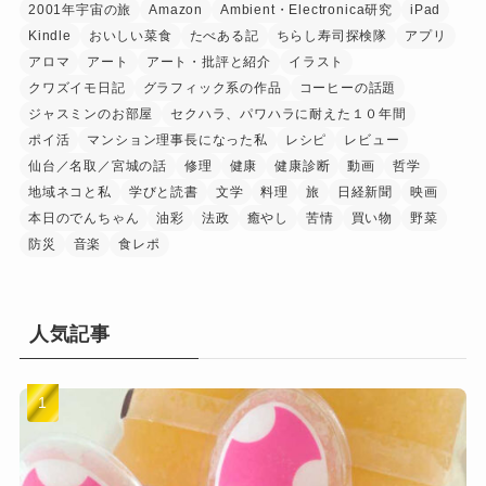
2001年宇宙の旅
Amazon
Ambient・Electronica研究
iPad
Kindle
おいしい菜食
たべある記
ちらし寿司探検隊
アプリ
アロマ
アート
アート・批評と紹介
イラスト
クワズイモ日記
グラフィック系の作品
コーヒーの話題
ジャスミンのお部屋
セクハラ、パワハラに耐えた１０年間
ポイ活
マンション理事長になった私
レシピ
レビュー
仙台／名取／宮城の話
修理
健康
健康診断
動画
哲学
地域ネコと私
学びと読書
文学
料理
旅
日経新聞
映画
本日のでんちゃん
油彩
法政
癒やし
苦情
買い物
野菜
防災
音楽
食レポ
人気記事