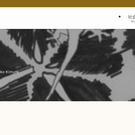
社
We
iko Kimura