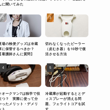
んに聞いてみた
夏場の検便グッズは冷蔵
切れなくなったピーラー
庫に保管するべきか？
（皮むき器）を10秒で復
【看護師さんに質問】
活させる方法
キオークマン7は独学で役
冷蔵庫が起動するととデ
立つ？ 実際に使って分
ィスプレーが消える問
かったメリット・デメリ
題、フェライトコアを試
ット
す