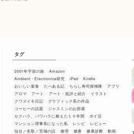
タグ
2001年宇宙の旅
Amazon
Ambient・Electronica研究
iPad
Kindle
おいしい菜食
たべある記
ちらし寿司探検隊
アプリ
アロマ
アート
アート・批評と紹介
イラスト
クワズイモ日記
グラフィック系の作品
コーヒーの話題
ジャスミンのお部屋
セクハラ、パワハラに耐えた１０年間
ポイ活
マンション理事長になった私
レシピ
レビュー
仙台／名取／宮城の話
修理
健康
健康診断
動画