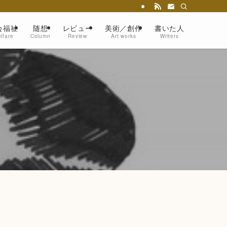
会福祉
随想
レビュー
美術／創作
書いた人
lfare
Column
Review
Art works
Writers