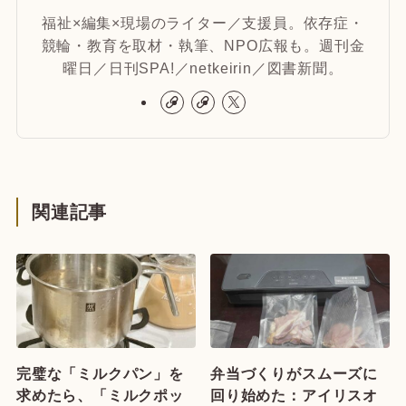
福祉×編集×現場のライター／支援員。依存症・
競輪・教育を取材・執筆、NPO広報も。週刊金
曜日／日刊SPA!／netkeirin／図書新聞。
関連記事
完璧な「ミルクパン」を
弁当づくりがスムーズに
求めたら、「ミルクポッ
回り始めた：アイリスオ