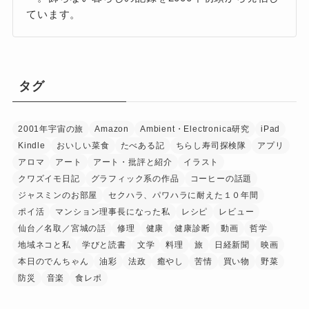
ています。
タグ
2001年宇宙の旅
Amazon
Ambient・Electronica研究
iPad
Kindle
おいしい菜食
たべある記
ちらし寿司探検隊
アプリ
アロマ
アート
アート・批評と紹介
イラスト
クワズイモ日記
グラフィック系の作品
コーヒーの話題
ジャスミンのお部屋
セクハラ、パワハラに耐えた１０年間
ポイ活
マンション理事長になった私
レシピ
レビュー
仙台／名取／宮城の話
修理
健康
健康診断
動画
哲学
地域ネコと私
学びと読書
文学
料理
旅
日経新聞
映画
本日のでんちゃん
油彩
法政
癒やし
苦情
買い物
野菜
防災
音楽
食レポ