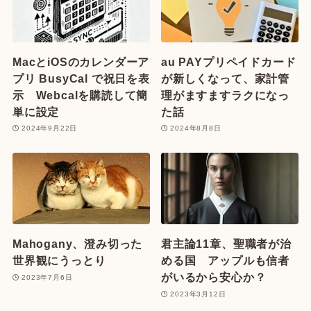
MacとiOSのカレンダーア
au PAYプリペイドカード
プリ BusyCal で祝日を表
が新しくなって、家計管
示 Webcalを購読して簡
理がますますラクになっ
単に設定
た話
2024年9月22日
2024年8月8日
Mahogany、澄み切った
君主論11章、聖職者が治
世界観にうっとり
める国 アップルも信者
がいるから安心か？
2023年7月6日
2023年3月12日