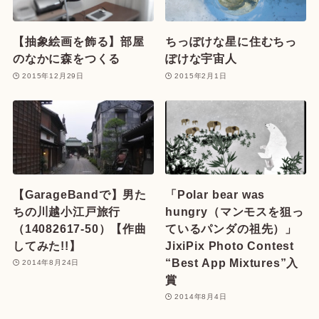
【抽象絵画を飾る】部屋
ちっぽけな星に住むちっ
のなかに森をつくる
ぽけな宇宙人
2015年12月29日
2015年2月1日
【GarageBandで】男た
「Polar bear was
ちの川越小江戸旅行
hungry（マンモスを狙っ
（14082617-50）【作曲
ているパンダの祖先）」
してみた!!】
JixiPix Photo Contest
“Best App Mixtures”入
2014年8月24日
賞
2014年8月4日