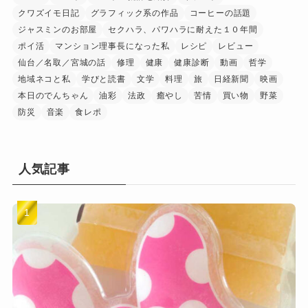
クワズイモ日記
グラフィック系の作品
コーヒーの話題
ジャスミンのお部屋
セクハラ、パワハラに耐えた１０年間
ポイ活
マンション理事長になった私
レシピ
レビュー
仙台／名取／宮城の話
修理
健康
健康診断
動画
哲学
地域ネコと私
学びと読書
文学
料理
旅
日経新聞
映画
本日のでんちゃん
油彩
法政
癒やし
苦情
買い物
野菜
防災
音楽
食レポ
人気記事