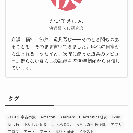
かいてきけん
快適暮らし研究会
介護、福祉、節約、道具選び——そのとき関心のあ
ることを、そのまま書いてきました。50代の日常か
ら生まれるエッセイと、実際に使った道具のレビュ
ー。飾らない暮らしの記録を2000年初頭から発信し
ています。
タグ
2001年宇宙の旅
Amazon
Ambient・Electronica研究
iPad
Kindle
おいしい菜食
たべある記
ちらし寿司探検隊
アプリ
アロマ
アート
アート・批評と紹介
イラスト