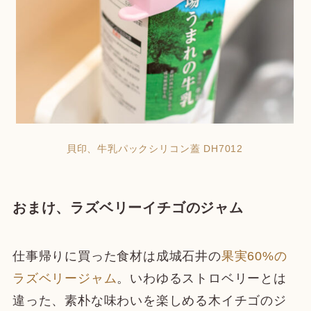
貝印、牛乳パックシリコン蓋 DH7012
おまけ、ラズベリーイチゴのジャム
仕事帰りに買った食材は成城石井の
果実60%の
ラズベリージャム
。いわゆるストロベリーとは
違った、素朴な味わいを楽しめる木イチゴのジ