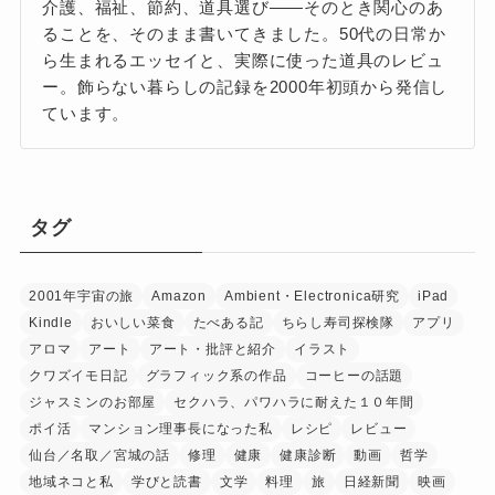
介護、福祉、節約、道具選び——そのとき関心のあ
ることを、そのまま書いてきました。50代の日常か
ら生まれるエッセイと、実際に使った道具のレビュ
ー。飾らない暮らしの記録を2000年初頭から発信し
ています。
タグ
2001年宇宙の旅
Amazon
Ambient・Electronica研究
iPad
Kindle
おいしい菜食
たべある記
ちらし寿司探検隊
アプリ
アロマ
アート
アート・批評と紹介
イラスト
クワズイモ日記
グラフィック系の作品
コーヒーの話題
ジャスミンのお部屋
セクハラ、パワハラに耐えた１０年間
ポイ活
マンション理事長になった私
レシピ
レビュー
仙台／名取／宮城の話
修理
健康
健康診断
動画
哲学
地域ネコと私
学びと読書
文学
料理
旅
日経新聞
映画