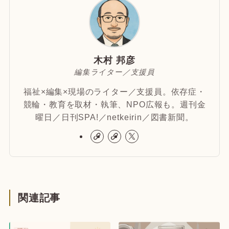
木村 邦彦
編集ライター／支援員
福祉×編集×現場のライター／支援員。依存症・
競輪・教育を取材・執筆、NPO広報も。週刊金
曜日／日刊SPA!／netkeirin／図書新聞。
関連記事