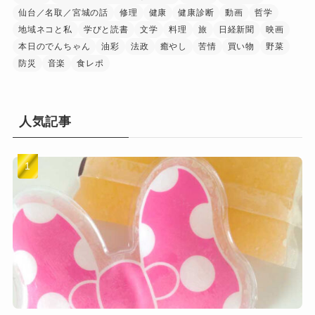
仙台／名取／宮城の話
修理
健康
健康診断
動画
哲学
地域ネコと私
学びと読書
文学
料理
旅
日経新聞
映画
本日のでんちゃん
油彩
法政
癒やし
苦情
買い物
野菜
防災
音楽
食レポ
人気記事