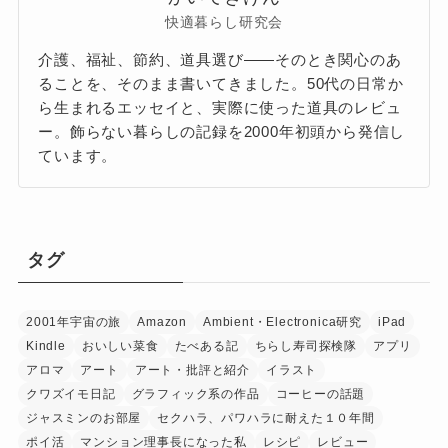
快適暮らし研究会
介護、福祉、節約、道具選び——そのとき関心のあ
ることを、そのまま書いてきました。50代の日常か
ら生まれるエッセイと、実際に使った道具のレビュ
ー。飾らない暮らしの記録を2000年初頭から発信し
ています。
タグ
2001年宇宙の旅
Amazon
Ambient・Electronica研究
iPad
Kindle
おいしい菜食
たべある記
ちらし寿司探検隊
アプリ
アロマ
アート
アート・批評と紹介
イラスト
クワズイモ日記
グラフィック系の作品
コーヒーの話題
ジャスミンのお部屋
セクハラ、パワハラに耐えた１０年間
ポイ活
マンション理事長になった私
レシピ
レビュー