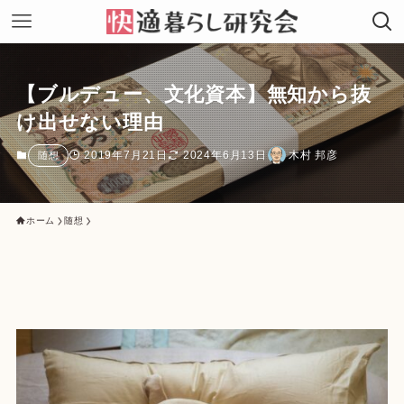
【ブルデュー、文化資本】無知から抜
け出せない理由
2019年7月21日
2024年6月13日
木村 邦彦
随想
ホーム
随想