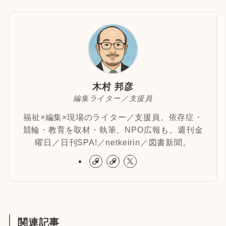
木村 邦彦
編集ライター／支援員
福祉×編集×現場のライター／支援員。依存症・
競輪・教育を取材・執筆、NPO広報も。週刊金
曜日／日刊SPA!／netkeirin／図書新聞。
関連記事