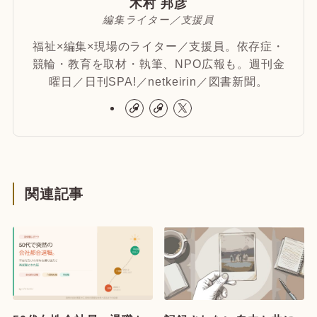
木村 邦彦
編集ライター／支援員
福祉×編集×現場のライター／支援員。依存症・
競輪・教育を取材・執筆、NPO広報も。週刊金
曜日／日刊SPA!／netkeirin／図書新聞。
関連記事