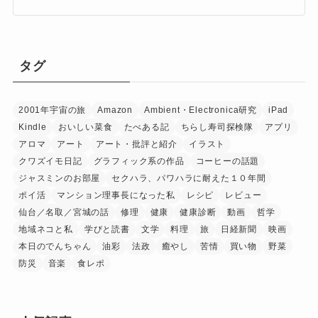
タグ
2001年宇宙の旅
Amazon
Ambient・Electronica研究
iPad
Kindle
おいしい菜食
たべある記
ちらし寿司探検隊
アプリ
アロマ
アート
アート・批評と紹介
イラスト
クワズイモ日記
グラフィック系の作品
コーヒーの話題
ジャスミンのお部屋
セクハラ、パワハラに耐えた１０年間
ポイ活
マンション理事長になった私
レシピ
レビュー
仙台／名取／宮城の話
修理
健康
健康診断
動画
哲学
地域ネコと私
学びと読書
文学
料理
旅
日経新聞
映画
本日のでんちゃん
油彩
法政
癒やし
苦情
買い物
野菜
防災
音楽
食レポ