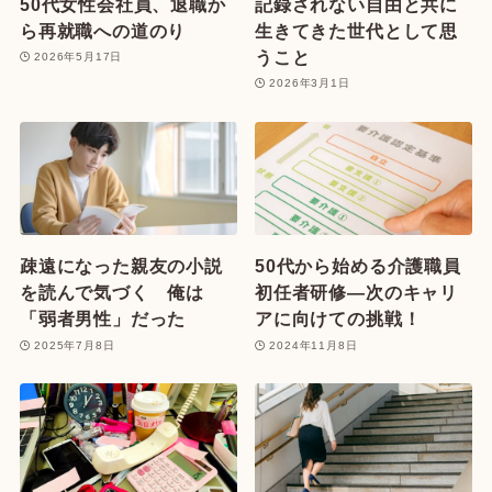
50代女性会社員、退職か
記録されない自由と共に
ら再就職への道のり
生きてきた世代として思
うこと
2026年5月17日
2026年3月1日
疎遠になった親友の小説
50代から始める介護職員
を読んで気づく 俺は
初任者研修—次のキャリ
「弱者男性」だった
アに向けての挑戦！
2025年7月8日
2024年11月8日