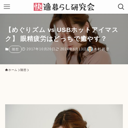
【めぐりズム vs USBホットアイマス
ク】 眼精疲労はどっちで癒やす？
2017年10月20日
2024年6月13日
木村 邦彦
随想
ホーム
随想