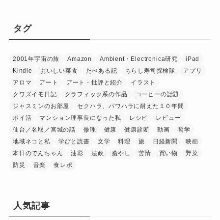
タグ
2001年宇宙の旅
Amazon
Ambient・Electronica研究
iPad
Kindle
おいしい菜食
たべある記
ちらし寿司探検隊
アプリ
アロマ
アート
アート・批評と紹介
イラスト
クワズイモ日記
グラフィック系の作品
コーヒーの話題
ジャスミンのお部屋
セクハラ、パワハラに耐えた１０年間
ポイ活
マンション理事長になった私
レシピ
レビュー
仙台／名取／宮城の話
修理
健康
健康診断
動画
哲学
地域ネコと私
学びと読書
文学
料理
旅
日経新聞
映画
本日のでんちゃん
油彩
法政
癒やし
苦情
買い物
野菜
防災
音楽
食レポ
人気記事