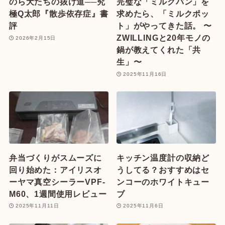
のら犬たちの抜け道──究
完璧な「ミルクパン」を
極Q太郎『散歩依存症』書
求めたら、「ミルクポッ
評
ト」がやってきた話。 〜
ZWILLINGと20年モノの
2026年2月15日
鍋が教えてくれた「共
生」〜
2025年11月16日
弁当づくりがスムーズに
キッチン温度計の収納ど
回り始めた：アイリスオ
うしてる？おすすめはセ
ーヤマ真空シーラーVPF-
ンコーのホワイトキュー
M60、1週間使用レビュー
ブ
2025年11月11日
2025年11月6日