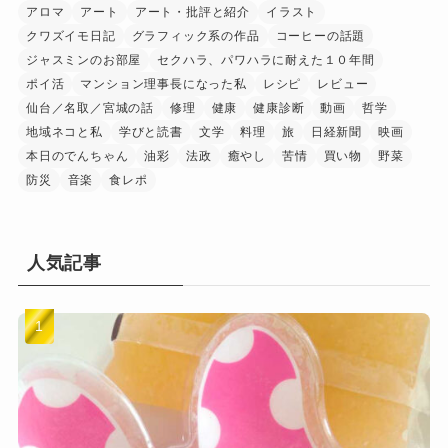
アロマ
アート
アート・批評と紹介
イラスト
クワズイモ日記
グラフィック系の作品
コーヒーの話題
ジャスミンのお部屋
セクハラ、パワハラに耐えた１０年間
ポイ活
マンション理事長になった私
レシピ
レビュー
仙台／名取／宮城の話
修理
健康
健康診断
動画
哲学
地域ネコと私
学びと読書
文学
料理
旅
日経新聞
映画
本日のでんちゃん
油彩
法政
癒やし
苦情
買い物
野菜
防災
音楽
食レポ
人気記事