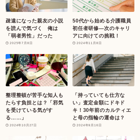
疎遠になった親友の小説
50代から始める介護職員
を読んで気づく 俺は
初任者研修—次のキャリ
「弱者男性」だった
アに向けての挑戦！
2025年7月8日
2024年11月8日
整理整頓が苦手な知人も
「持っていても仕方な
たらす負担とは？「邪気
い」査定金額にドキド
を受けている気がす
キ！30年前のカルティエ
る……」
と母の指輪の運命は？
2024年10月27日
2024年9月16日