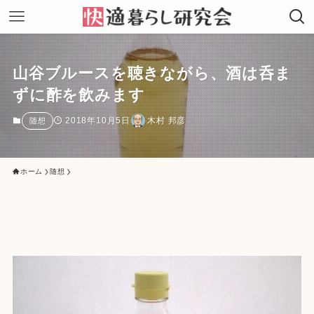
山谷ブルースを聴きながら、酒は呑ま
ずに酢を飲みます
2018年10月5日
木村 邦彦
随想
ホーム
随想