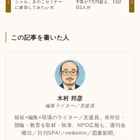
シャル」きのこセミナー
予算が7万円超え、1泊2
に参加してみたレポ
日2人分
この記事を書いた人
木村 邦彦
編集ライター／支援員
福祉×編集×現場のライター／支援員。依存症・
競輪・教育を取材・執筆、NPO広報も。週刊金
曜日／日刊SPA!／netkeirin／図書新聞。