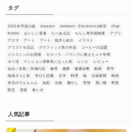
タグ
2001年宇宙の旅
Amazon
Ambient・Electronica研究
iPad
Kindle
おいしい菜食
たべある記
ちらし寿司探検隊
アプリ
アロマ
アート
アート・批評と紹介
イラスト
クワズイモ日記
グラフィック系の作品
コーヒーの話題
ジャスミンのお部屋
セクハラ、パワハラに耐えた１０年間
ポイ活
マンション理事長になった私
レシピ
レビュー
仙台／名取／宮城の話
修理
健康
健康診断
動画
哲学
地域ネコと私
学びと読書
文学
料理
旅
日経新聞
映画
本日のでんちゃん
油彩
法政
癒やし
苦情
買い物
野菜
防災
音楽
食レポ
人気記事