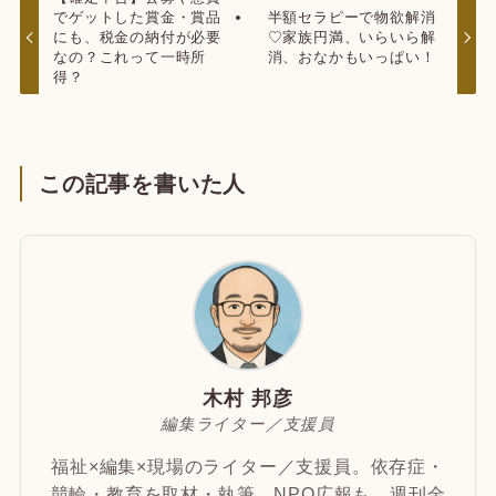
でゲットした賞金・賞品
半額セラピーで物欲解消
にも、税金の納付が必要
♡家族円満、いらいら解
なの？これって一時所
消、おなかもいっぱい！
得？
この記事を書いた人
木村 邦彦
編集ライター／支援員
福祉×編集×現場のライター／支援員。依存症・
競輪・教育を取材・執筆、NPO広報も。週刊金