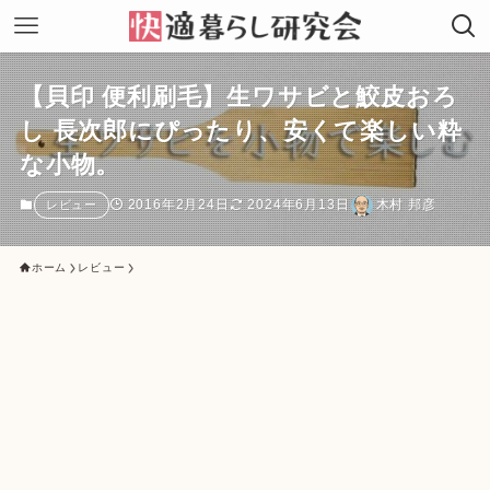
【貝印 便利刷毛】生ワサビと鮫皮おろ
し 長次郎にぴったり、安くて楽しい粋
な小物。
2016年2月24日
2024年6月13日
木村 邦彦
レビュー
ホーム
レビュー