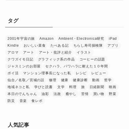
タグ
2001年宇宙の旅
Amazon
Ambient・Electronica研究
iPad
Kindle
おいしい菜食
たべある記
ちらし寿司探検隊
アプリ
アロマ
アート
アート・批評と紹介
イラスト
クワズイモ日記
グラフィック系の作品
コーヒーの話題
ジャスミンのお部屋
セクハラ、パワハラに耐えた１０年間
ポイ活
マンション理事長になった私
レシピ
レビュー
仙台／名取／宮城の話
修理
健康
健康診断
動画
哲学
地域ネコと私
学びと読書
文学
料理
旅
日経新聞
映画
本日のでんちゃん
油彩
法政
癒やし
苦情
買い物
野菜
防災
音楽
食レポ
人気記事