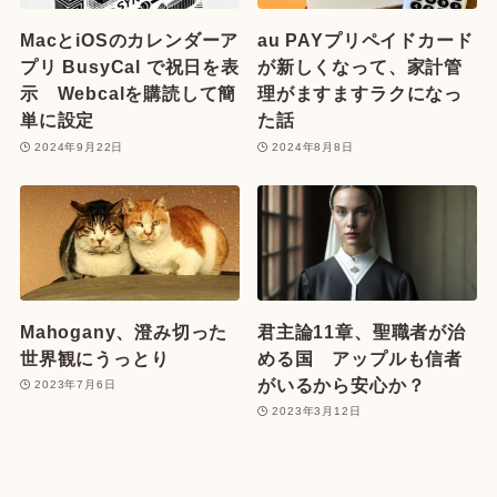
MacとiOSのカレンダーア
au PAYプリペイドカード
プリ BusyCal で祝日を表
が新しくなって、家計管
示 Webcalを購読して簡
理がますますラクになっ
単に設定
た話
2024年9月22日
2024年8月8日
Mahogany、澄み切った
君主論11章、聖職者が治
世界観にうっとり
める国 アップルも信者
がいるから安心か？
2023年7月6日
2023年3月12日