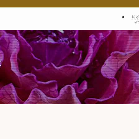
社
We
た