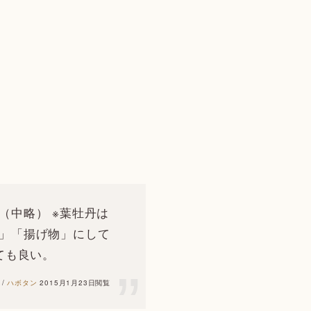
（中略） ※葉牡丹は
」「揚げ物」にして
ても良い。
 /
ハボタン
2015月1月23日閲覧