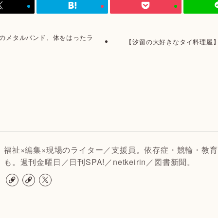
奏のメタルバンド、体をはったラ
【汐留の大好きなタイ料理屋
福祉×編集×現場のライター／支援員。依存症・競輪・教育
も。週刊金曜日／日刊SPA!／netkeirin／図書新聞。