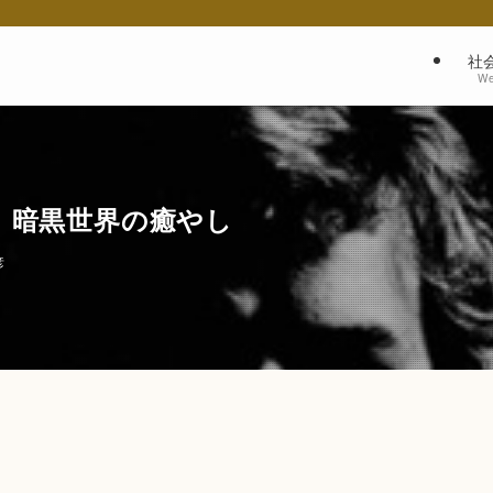
社
We
】 暗黒世界の癒やし
彦