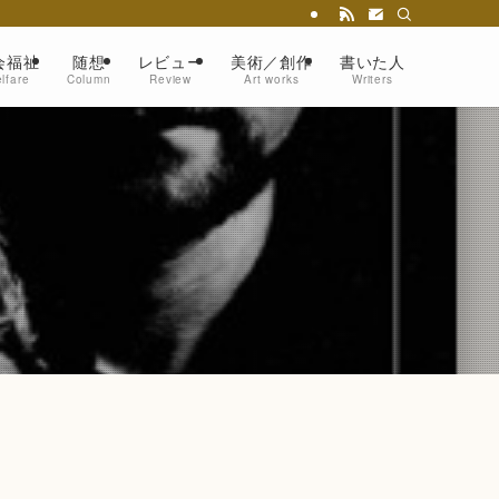
会福祉
随想
レビュー
美術／創作
書いた人
lfare
Column
Review
Art works
Writers