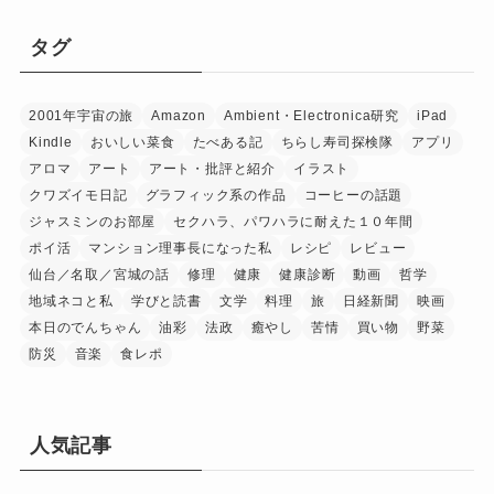
タグ
2001年宇宙の旅
Amazon
Ambient・Electronica研究
iPad
Kindle
おいしい菜食
たべある記
ちらし寿司探検隊
アプリ
アロマ
アート
アート・批評と紹介
イラスト
クワズイモ日記
グラフィック系の作品
コーヒーの話題
ジャスミンのお部屋
セクハラ、パワハラに耐えた１０年間
ポイ活
マンション理事長になった私
レシピ
レビュー
仙台／名取／宮城の話
修理
健康
健康診断
動画
哲学
地域ネコと私
学びと読書
文学
料理
旅
日経新聞
映画
本日のでんちゃん
油彩
法政
癒やし
苦情
買い物
野菜
防災
音楽
食レポ
人気記事