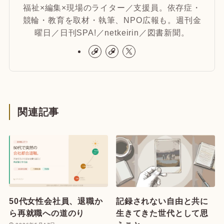
福祉×編集×現場のライター／支援員。依存症・
競輪・教育を取材・執筆、NPO広報も。週刊金
曜日／日刊SPA!／netkeirin／図書新聞。
関連記事
50代女性会社員、退職か
記録されない自由と共に
ら再就職への道のり
生きてきた世代として思