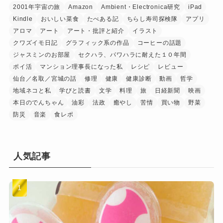
2001年宇宙の旅
Amazon
Ambient・Electronica研究
iPad
Kindle
おいしい菜食
たべある記
ちらし寿司探検隊
アプリ
アロマ
アート
アート・批評と紹介
イラスト
クワズイモ日記
グラフィック系の作品
コーヒーの話題
ジャスミンのお部屋
セクハラ、パワハラに耐えた１０年間
ポイ活
マンション理事長になった私
レシピ
レビュー
仙台／名取／宮城の話
修理
健康
健康診断
動画
哲学
地域ネコと私
学びと読書
文学
料理
旅
日経新聞
映画
本日のでんちゃん
油彩
法政
癒やし
苦情
買い物
野菜
防災
音楽
食レポ
人気記事