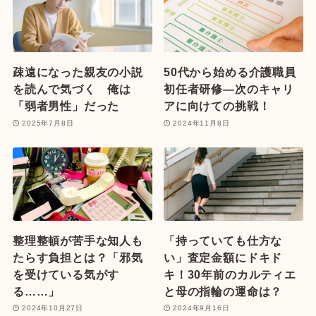
疎遠になった親友の小説
50代から始める介護職員
を読んで気づく 俺は
初任者研修—次のキャリ
「弱者男性」だった
アに向けての挑戦！
2025年7月8日
2024年11月8日
整理整頓が苦手な知人も
「持っていても仕方な
たらす負担とは？「邪気
い」査定金額にドキド
を受けている気がす
キ！30年前のカルティエ
る……」
と母の指輪の運命は？
2024年10月27日
2024年9月16日