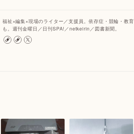
福祉×編集×現場のライター／支援員。依存症・競輪・教育
も。週刊金曜日／日刊SPA!／netkeirin／図書新聞。