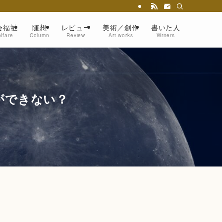
会福祉
随想
レビュー
美術／創作
書いた人
lfare
Column
Review
Art works
Writers
ができない？