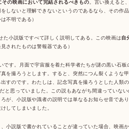
。言い換えると
にその映画において完結されるべきもの
明をしないと理解できないというのであるなら、その作
かは不明である）
せた小説版ですべて詳しく説明してある。この映画は
自
発見されたものは警報器である）
いです。月面で宇宙服を着た科学者たちが謎の黒い石板
写真を撮ろうとします。すると、突然につん裂くような
み出すのです。わたしは、記念写真を撮ろうとした人類
、だと思っていました。この説もあながち間違っていな
ころが、小説版や識者の説明では単なるお知らせ音であ
抜けしてしまいました。
、小説版で書かれていることが違っていた場合、映画か