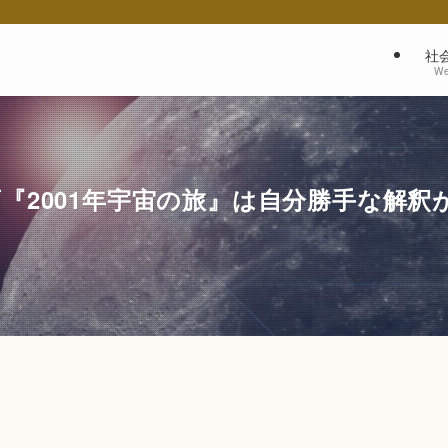
社
We
『2001年宇宙の旅』は自分勝手な解釈