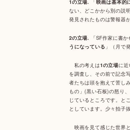
「
1の立場.
映画は基本的
ない、どこかから別の説
発見されたものは警報器
「SF作家に書か
2の立場.
」（月で
うになっている
私の考えは
に近
1の立場
を調査し、その前で記念
者たちは頭を抱えて苦し
もの」(黒い石板)の怒り
じているところです。と
としています。少々拍子
映画を見て感じた世界と