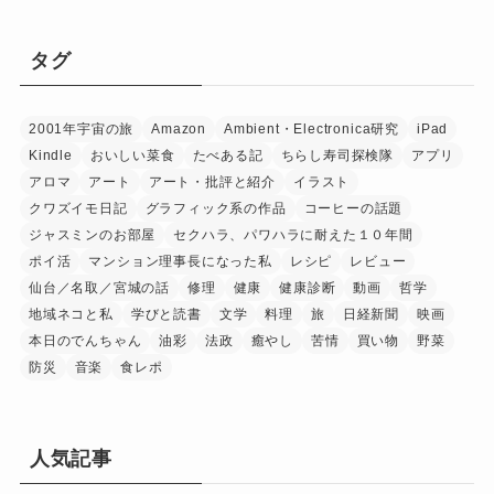
タグ
2001年宇宙の旅
Amazon
Ambient・Electronica研究
iPad
Kindle
おいしい菜食
たべある記
ちらし寿司探検隊
アプリ
アロマ
アート
アート・批評と紹介
イラスト
クワズイモ日記
グラフィック系の作品
コーヒーの話題
ジャスミンのお部屋
セクハラ、パワハラに耐えた１０年間
ポイ活
マンション理事長になった私
レシピ
レビュー
仙台／名取／宮城の話
修理
健康
健康診断
動画
哲学
地域ネコと私
学びと読書
文学
料理
旅
日経新聞
映画
本日のでんちゃん
油彩
法政
癒やし
苦情
買い物
野菜
防災
音楽
食レポ
人気記事