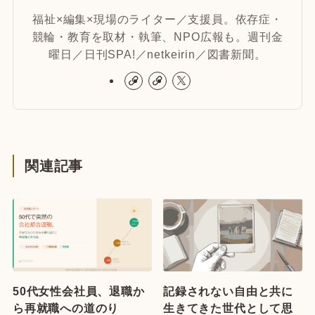
福祉×編集×現場のライター／支援員。依存症・
競輪・教育を取材・執筆、NPO広報も。週刊金
曜日／日刊SPA!／netkeirin／図書新聞。
関連記事
50代女性会社員、退職か
記録されない自由と共に
ら再就職への道のり
生きてきた世代として思