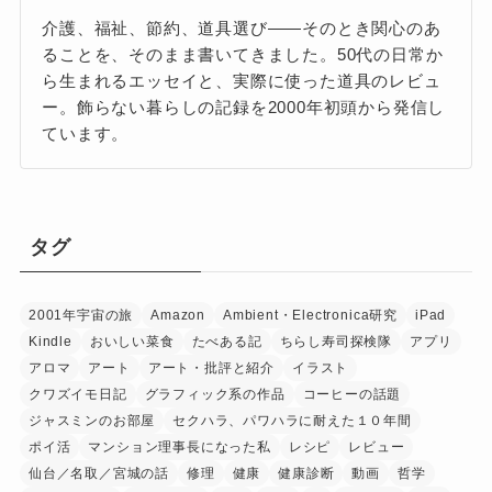
介護、福祉、節約、道具選び——そのとき関心のあ
ることを、そのまま書いてきました。50代の日常か
ら生まれるエッセイと、実際に使った道具のレビュ
ー。飾らない暮らしの記録を2000年初頭から発信し
ています。
タグ
2001年宇宙の旅
Amazon
Ambient・Electronica研究
iPad
Kindle
おいしい菜食
たべある記
ちらし寿司探検隊
アプリ
アロマ
アート
アート・批評と紹介
イラスト
クワズイモ日記
グラフィック系の作品
コーヒーの話題
ジャスミンのお部屋
セクハラ、パワハラに耐えた１０年間
ポイ活
マンション理事長になった私
レシピ
レビュー
仙台／名取／宮城の話
修理
健康
健康診断
動画
哲学