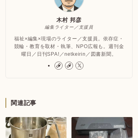
木村 邦彦
編集ライター／支援員
福祉×編集×現場のライター／支援員。依存症・
競輪・教育を取材・執筆、NPO広報も。週刊金
曜日／日刊SPA!／netkeirin／図書新聞。
関連記事