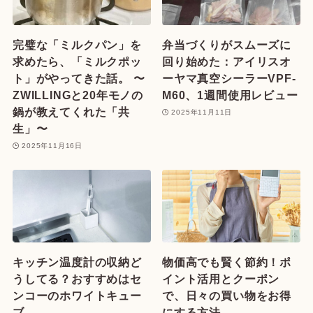
完璧な「ミルクパン」を
弁当づくりがスムーズに
求めたら、「ミルクポッ
回り始めた：アイリスオ
ト」がやってきた話。 〜
ーヤマ真空シーラーVPF-
ZWILLINGと20年モノの
M60、1週間使用レビュー
鍋が教えてくれた「共
2025年11月11日
生」〜
2025年11月16日
キッチン温度計の収納ど
物価高でも賢く節約！ポ
うしてる？おすすめはセ
イント活用とクーポン
ンコーのホワイトキュー
で、日々の買い物をお得
ブ
にする方法