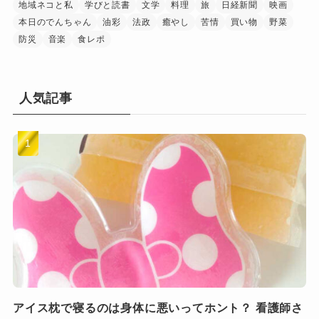
地域ネコと私
学びと読書
文学
料理
旅
日経新聞
映画
本日のでんちゃん
油彩
法政
癒やし
苦情
買い物
野菜
防災
音楽
食レポ
人気記事
アイス枕で寝るのは身体に悪いってホント？ 看護師さ