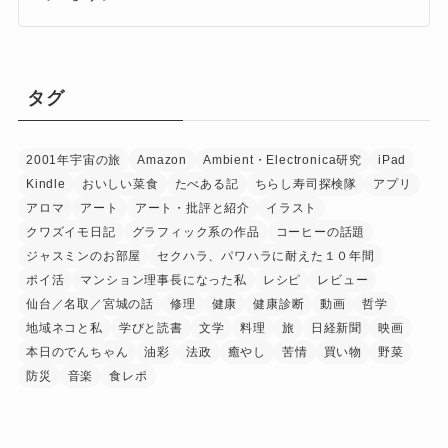
タグ
2001年宇宙の旅
Amazon
Ambient・Electronica研究
iPad
Kindle
おいしい菜食
たべある記
ちらし寿司探検隊
アプリ
アロマ
アート
アート・批評と紹介
イラスト
クワズイモ日記
グラフィック系の作品
コーヒーの話題
ジャスミンのお部屋
セクハラ、パワハラに耐えた１０年間
ポイ活
マンション理事長になった私
レシピ
レビュー
仙台／名取／宮城の話
修理
健康
健康診断
動画
哲学
地域ネコと私
学びと読書
文学
料理
旅
日経新聞
映画
本日のでんちゃん
油彩
法政
癒やし
苦情
買い物
野菜
防災
音楽
食レポ