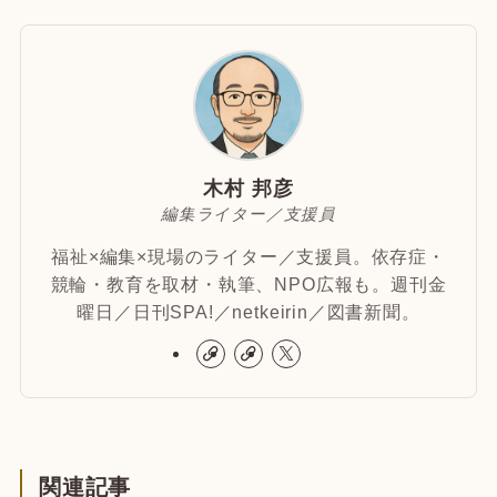
木村 邦彦
編集ライター／支援員
福祉×編集×現場のライター／支援員。依存症・
競輪・教育を取材・執筆、NPO広報も。週刊金
曜日／日刊SPA!／netkeirin／図書新聞。
関連記事