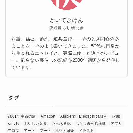
かいてきけん
快適暮らし研究会
介護、福祉、節約、道具選び——そのとき関心のあ
ることを、そのまま書いてきました。50代の日常か
ら生まれるエッセイと、実際に使った道具のレビュ
ー。飾らない暮らしの記録を2000年初頭から発信し
ています。
タグ
2001年宇宙の旅
Amazon
Ambient・Electronica研究
iPad
Kindle
おいしい菜食
たべある記
ちらし寿司探検隊
アプリ
アロマ
アート
アート・批評と紹介
イラスト