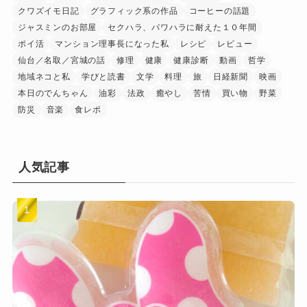
クワズイモ日記
グラフィック系の作品
コーヒーの話題
ジャスミンのお部屋
セクハラ、パワハラに耐えた１０年間
ポイ活
マンション理事長になった私
レシピ
レビュー
仙台／名取／宮城の話
修理
健康
健康診断
動画
哲学
地域ネコと私
学びと読書
文学
料理
旅
日経新聞
映画
本日のでんちゃん
油彩
法政
癒やし
苦情
買い物
野菜
防災
音楽
食レポ
人気記事