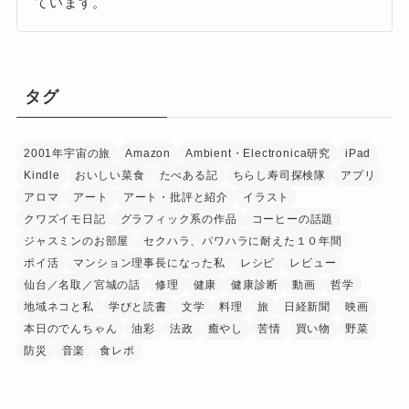
ています。
タグ
2001年宇宙の旅
Amazon
Ambient・Electronica研究
iPad
Kindle
おいしい菜食
たべある記
ちらし寿司探検隊
アプリ
アロマ
アート
アート・批評と紹介
イラスト
クワズイモ日記
グラフィック系の作品
コーヒーの話題
ジャスミンのお部屋
セクハラ、パワハラに耐えた１０年間
ポイ活
マンション理事長になった私
レシピ
レビュー
仙台／名取／宮城の話
修理
健康
健康診断
動画
哲学
地域ネコと私
学びと読書
文学
料理
旅
日経新聞
映画
本日のでんちゃん
油彩
法政
癒やし
苦情
買い物
野菜
防災
音楽
食レポ