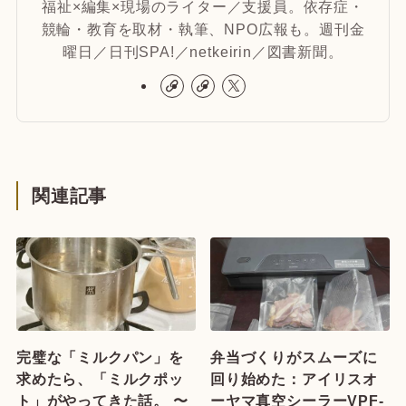
福祉×編集×現場のライター／支援員。依存症・
競輪・教育を取材・執筆、NPO広報も。週刊金
曜日／日刊SPA!／netkeirin／図書新聞。
関連記事
完璧な「ミルクパン」を
弁当づくりがスムーズに
求めたら、「ミルクポッ
回り始めた：アイリスオ
ト」がやってきた話。 〜
ーヤマ真空シーラーVPF-