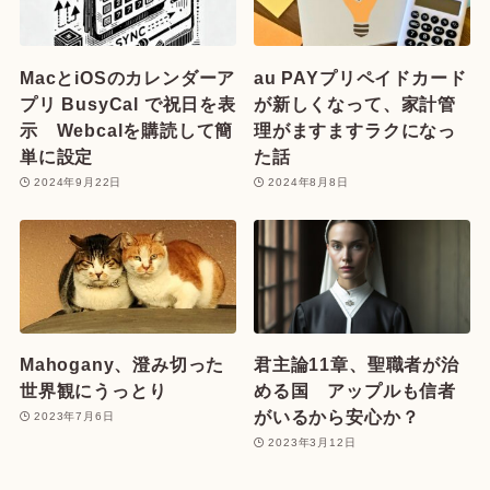
MacとiOSのカレンダーア
au PAYプリペイドカード
プリ BusyCal で祝日を表
が新しくなって、家計管
示 Webcalを購読して簡
理がますますラクになっ
単に設定
た話
2024年9月22日
2024年8月8日
Mahogany、澄み切った
君主論11章、聖職者が治
世界観にうっとり
める国 アップルも信者
がいるから安心か？
2023年7月6日
2023年3月12日