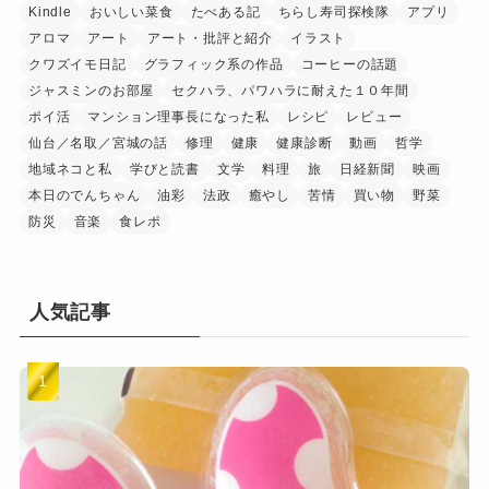
Kindle
おいしい菜食
たべある記
ちらし寿司探検隊
アプリ
アロマ
アート
アート・批評と紹介
イラスト
クワズイモ日記
グラフィック系の作品
コーヒーの話題
ジャスミンのお部屋
セクハラ、パワハラに耐えた１０年間
ポイ活
マンション理事長になった私
レシピ
レビュー
仙台／名取／宮城の話
修理
健康
健康診断
動画
哲学
地域ネコと私
学びと読書
文学
料理
旅
日経新聞
映画
本日のでんちゃん
油彩
法政
癒やし
苦情
買い物
野菜
防災
音楽
食レポ
人気記事