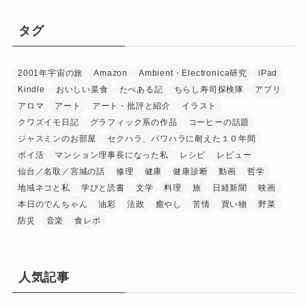
タグ
2001年宇宙の旅
Amazon
Ambient・Electronica研究
iPad
Kindle
おいしい菜食
たべある記
ちらし寿司探検隊
アプリ
アロマ
アート
アート・批評と紹介
イラスト
クワズイモ日記
グラフィック系の作品
コーヒーの話題
ジャスミンのお部屋
セクハラ、パワハラに耐えた１０年間
ポイ活
マンション理事長になった私
レシピ
レビュー
仙台／名取／宮城の話
修理
健康
健康診断
動画
哲学
地域ネコと私
学びと読書
文学
料理
旅
日経新聞
映画
本日のでんちゃん
油彩
法政
癒やし
苦情
買い物
野菜
防災
音楽
食レポ
人気記事