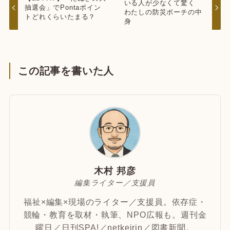
いる人が少なくて驚く
抽選会」でPontaポイン
わたしの防災ポーチの中
トどれくらいたまる？
身
この記事を書いた人
木村 邦彦
編集ライター／支援員
福祉×編集×現場のライター／支援員。依存症・
競輪・教育を取材・執筆、NPO広報も。週刊金
曜日／日刊SPA!／netkeirin／図書新聞。