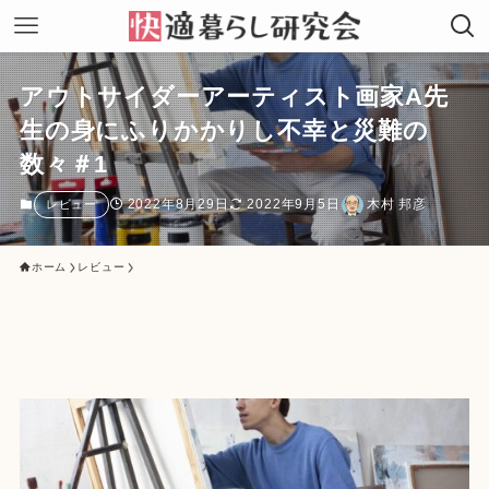
アウトサイダーアーティスト画家A先
生の身にふりかかりし不幸と災難の
数々＃1
2022年8月29日
2022年9月5日
木村 邦彦
レビュー
ホーム
レビュー