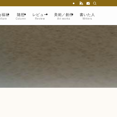
会福祉
随想
レビュー
美術／創作
書いた人
lfare
Column
Review
Art works
Writers