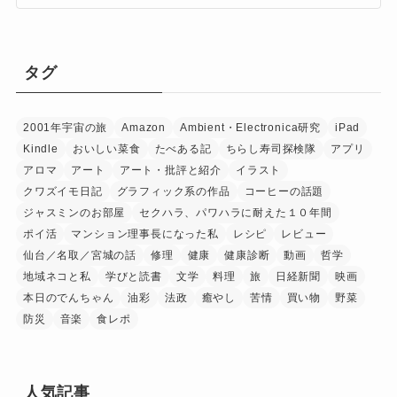
タグ
2001年宇宙の旅
Amazon
Ambient・Electronica研究
iPad
Kindle
おいしい菜食
たべある記
ちらし寿司探検隊
アプリ
アロマ
アート
アート・批評と紹介
イラスト
クワズイモ日記
グラフィック系の作品
コーヒーの話題
ジャスミンのお部屋
セクハラ、パワハラに耐えた１０年間
ポイ活
マンション理事長になった私
レシピ
レビュー
仙台／名取／宮城の話
修理
健康
健康診断
動画
哲学
地域ネコと私
学びと読書
文学
料理
旅
日経新聞
映画
本日のでんちゃん
油彩
法政
癒やし
苦情
買い物
野菜
防災
音楽
食レポ
人気記事