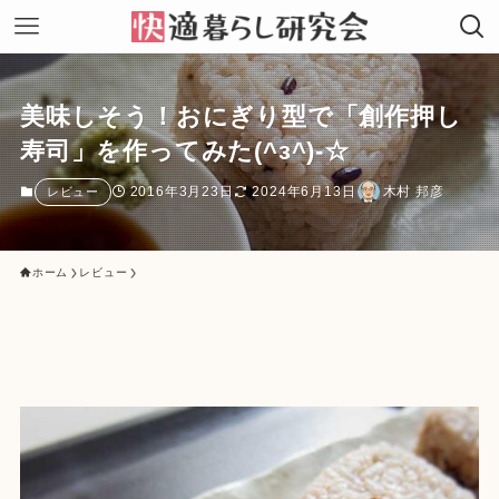
美味しそう！おにぎり型で「創作押し
寿司」を作ってみた(^з^)-☆
2016年3月23日
2024年6月13日
木村 邦彦
レビュー
ホーム
レビュー