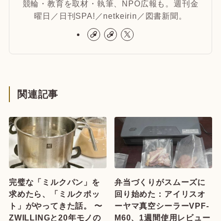
競輪・教育を取材・執筆、NPO広報も。週刊金
曜日／日刊SPA!／netkeirin／図書新聞。
関連記事
完璧な「ミルクパン」を
弁当づくりがスムーズに
求めたら、「ミルクポッ
回り始めた：アイリスオ
ト」がやってきた話。 〜
ーヤマ真空シーラーVPF-
ZWILLINGと20年モノの
M60、1週間使用レビュー