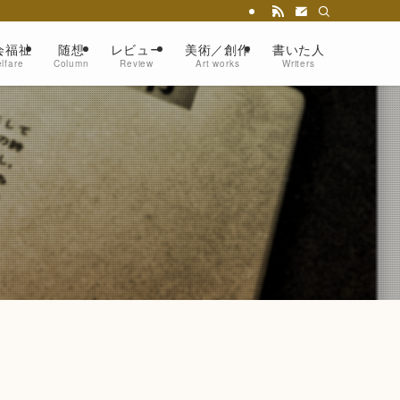
会福祉
随想
レビュー
美術／創作
書いた人
lfare
Column
Review
Art works
Writers