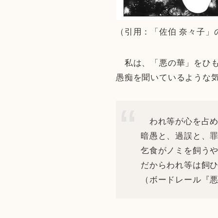
（引用：「佐伯 奈々子」の
私は、「悪の華」をひも
愚痴を聞いているような
われ等が心を占め
暗愚と、過誤と、
乞食がノミを飼う
だからわれ等は飼
（ボードレール『