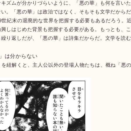
ナキズムが分かりづらいように、「悪の華」も何を言い
ない。「悪の華」は政治ではなく、そもそも文学だから
9世紀末の退廃的な世界を把握する必要もあるだろう。
勃興しはじめた背景も把握する必要がある。もっとも、
。繰り返しだが、「悪の華」は詩集だからだ。文学を読
。
」は分からない
」を紐解くと、主人公以外の登場人物たちは、概ね「悪