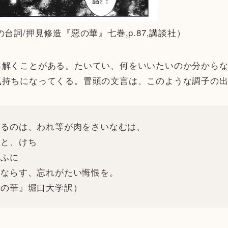
台詞/押見修造『惡の華』七巻,p.87,講談社）
解くことがある。たいてい、何をいいたいのか分からな
気持ちになってくる。冒頭の文言は、このような調子の
るのは、われ等が肉をさいなむは、
罪と、けち
やふに
ひならす、忘れがたい悔恨を。
悪の華』堀口大学訳）