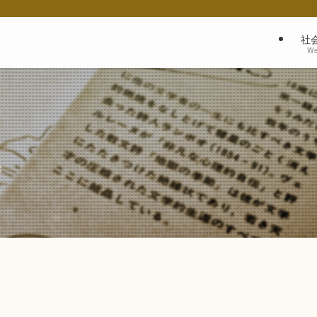
社
We
彦