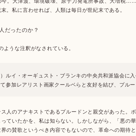
の今。大津波、環境破壊、原子力発電所事故、大増税……
紀末。私に言わせれば、人類は毎日が世紀末である。
人だったのか？
の以下のような注釈がなされている。
）ルイ・オーギュスト・ブランキの中央共和派協会に入
いて参加レアリスト画家クールベらと友好を結び、プルー
ス人のアナキストであるプルードンと親交があった。ボ
もっていたかを、私は知らない。しかしながら、「悪の
世界の賛歌というべき内容でもないので、革命への期待