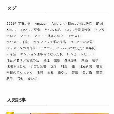
タグ
2001年宇宙の旅
Amazon
Ambient・Electronica研究
iPad
Kindle
おいしい菜食
たべある記
ちらし寿司探検隊
アプリ
アロマ
アート
アート・批評と紹介
イラスト
クワズイモ日記
グラフィック系の作品
コーヒーの話題
ジャスミンのお部屋
セクハラ、パワハラに耐えた１０年間
ポイ活
マンション理事長になった私
レシピ
レビュー
仙台／名取／宮城の話
修理
健康
健康診断
動画
哲学
地域ネコと私
学びと読書
文学
料理
旅
日経新聞
映画
本日のでんちゃん
油彩
法政
癒やし
苦情
買い物
野菜
防災
音楽
食レポ
人気記事