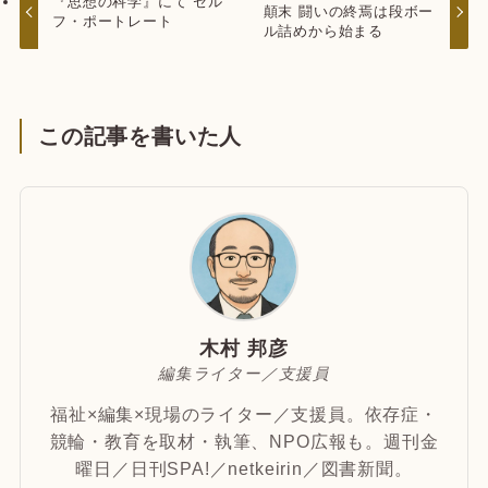
『思想の科学』にて セル
顛末 闘いの終焉は段ボー
フ・ポートレート
ル詰めから始まる
この記事を書いた人
木村 邦彦
編集ライター／支援員
福祉×編集×現場のライター／支援員。依存症・
競輪・教育を取材・執筆、NPO広報も。週刊金
曜日／日刊SPA!／netkeirin／図書新聞。